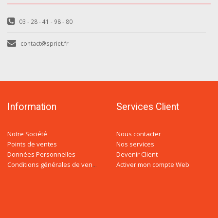
03 - 28 - 41 - 98 - 80
contact@spriet.fr
Information
Services Client
Notre Société
Nous contacter
Points de ventes
Nos services
Données Personnelles
Devenir Client
Activer mon compte Web
Conditions générales de ventes