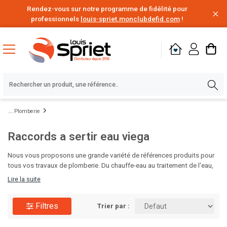
Rendez-vous sur notre programme de fidélité pour
professionnels
louis-spriet.monclubdefid.com
!
Plomberie
Raccords a sertir eau viega
Nous vous proposons une grande variété de références produits pour
tous vos travaux de plomberie. Du chauffe-eau au traitement de l'eau,
en passant par le poste à souder, les solutions d'étanchéité,
Lire la suite
d'évacuation des eaux ou encore l'alimentation en eau, vous disposez
de tout le nécessaire pour vos chantiers de rénovation ou de
Filtres
construction. Des milliers de produits de plomberie de grandes
Trier par :
marques disponibles au meilleur prix, à portée de clic. C'est le moment
d'en profiter.