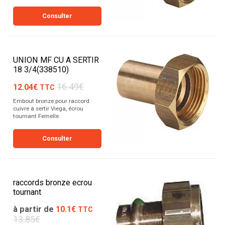
Consulter
UNION MF CU A SERTIR
18 3/4(338510)
16.49€
12.04€
TTC
Embout bronze pour raccord
cuivre à sertir Viega, écrou
tournant Femelle.
Consulter
raccords bronze ecrou
tournant
à partir de
10.1€
TTC
13.85€