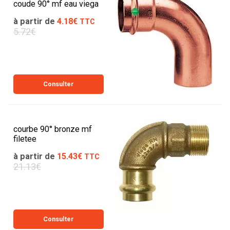
coude 90° mf eau viega
à partir de
4.18€
TTC
5.72€
Consulter
courbe 90° bronze mf
filetee
à partir de
15.43€
TTC
21.13€
Consulter