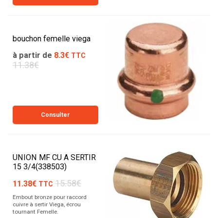
bouchon femelle viega
à partir de
8.3€
TTC
11.38€
Consulter
UNION MF CU A SERTIR
15 3/4(338503)
15.58€
11.38€
TTC
Embout bronze pour raccord
cuivre à sertir Viega, écrou
tournant Femelle.