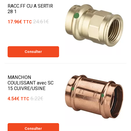
RACC.FF CU A SERTIR
28 1
24.61€
17.96€
TTC
Consulter
MANCHON
COULISSANT avec SC
15 CUIVRE/USINE
6.22€
4.54€
TTC
Consulter