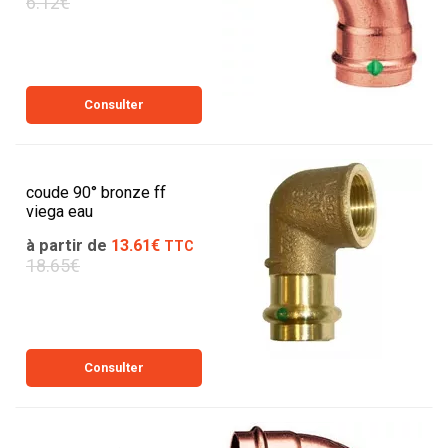
6.12€
Consulter
coude 90° bronze ff
viega eau
à partir de
13.61€
TTC
18.65€
Consulter