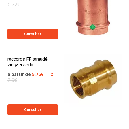
5.72€
Consulter
raccords FF taraudé
viega a sertir
à partir de
5.76€
TTC
7.9€
Consulter