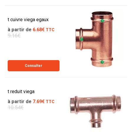
t cuivre viega egaux
à partir de
6.68€
TTC
9.16€
Consulter
t reduit viega
à partir de
7.69€
TTC
10.54€