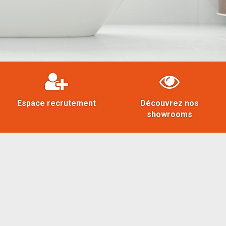
Espace recrutement
Découvrez nos
showrooms