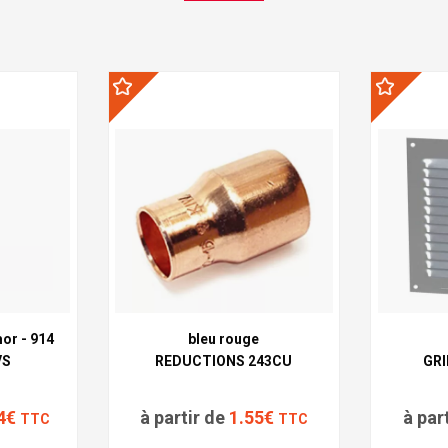
or - 914
bleu rouge
VS
REDUCTIONS 243CU
GRI
.4€
à partir de
1.55€
à par
TTC
TTC