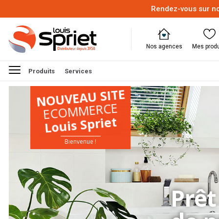
Rendez-vous sur no
Nos agences
Mes produ
Produits
Services
NOUVEAU SITE
ECOMMERCE
Louis Spriet
Bienvenue !
Prêt