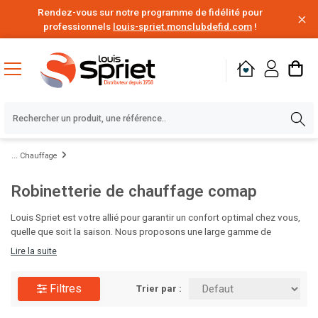
Rendez-vous sur notre programme de fidélité pour
professionnels
louis-spriet.monclubdefid.com
!
Chauffage
Robinetterie de chauffage comap
Louis Spriet est votre allié pour garantir un confort optimal chez vous,
quelle que soit la saison. Nous proposons une large gamme de
solutions de chauffage, des chaudières aux radiateurs design, ainsi que
Lire la suite
des systèmes de climatisation efficaces pour rafraîchir vos intérieurs
pendant les mois chauds. Nos experts vous aideront à choisir les
Filtres
équipements adaptés à votre espace et à votre budget. Visitez Louis
Trier par :
Spriet et préparez votre maison pour toute l'année !