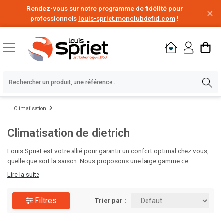
Rendez-vous sur notre programme de fidélité pour
professionnels
louis-spriet.monclubdefid.com
!
Climatisation
Climatisation de dietrich
Louis Spriet est votre allié pour garantir un confort optimal chez vous,
quelle que soit la saison. Nous proposons une large gamme de
solutions de chauffage, des chaudières aux radiateurs design, ainsi que
Lire la suite
des systèmes de climatisation efficaces pour rafraîchir vos intérieurs
pendant les mois chauds. Nos experts vous aideront à choisir les
Filtres
équipements adaptés à votre espace et à votre budget. Visitez Louis
Trier par :
Spriet et préparez votre maison pour toute l'année !