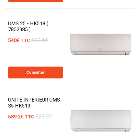
UMS 25 - HK518 (
7802985 )
693.6€
540€
TTC
Consulter
UNITE INTERIEUR UMS
35 HK519
829.2€
589.2€
TTC