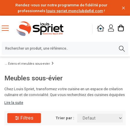
Rendez-vous sur notre programme de fidélité pour
professionnels
louis-spriet.monclubdefid.com
!
Eviers et meubles sous-evier
Meubles sous-évier
Chez Louis Spriet, transformez votre cuisine en un espace de création
culinaire et de convivialité. Que vous recherchiez des cuisines équipées
modernes, des îlots centraux pratiques ou des solutions de rangement
Lire la suite
innovantes, nous avons tout ce qu'il vous faut. Nos plans de travail sur
mesure et nos électroménagers intégrés s'adapteront parfaitement à
Filtres
vos besoins. Explorez notre large sélection et commandez votre
Trier par :
cuisine de rêve avec Louis Spriet dès maintenant !