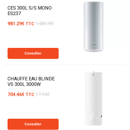
CES 300L S/S MONO
ES237
1486.8€
981.29€
TTC
Consulter
CHAUFFE EAU BLINDE
VS 300L 3000W
1194€
704.46€
TTC
Consulter