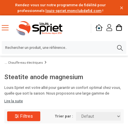
Rendez-vous sur notre programme de fidélité pour
professionnels
louis-spriet.monclubdefid.com
!
Chauffe-eau électriques
Steatite anode magnesium
Louis Spriet est votre allié pour garantir un confort optimal chez vous,
quelle que soit la saison. Nous proposons une large gamme de
solutions de chauffage, des chaudières aux radiateurs design, ainsi que
Lire la suite
des systèmes de climatisation efficaces pour rafraîchir vos intérieurs
pendant les mois chauds. Nos experts vous aideront à choisir les
Filtres
équipements adaptés à votre espace et à votre budget. Visitez Louis
Trier par :
Spriet et préparez votre maison pour toute l'année !