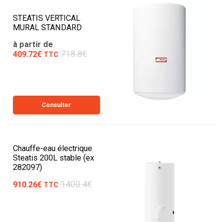
STEATIS VERTICAL
MURAL STANDARD
à partir de
718.8€
409.72€
TTC
Consulter
Chauffe-eau électrique
Steatis 200L stable (ex
282097)
1400.4€
910.26€
TTC