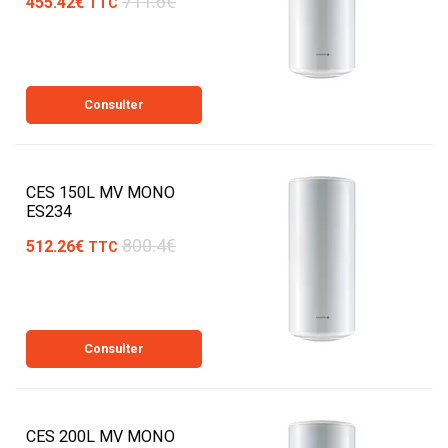
711.6€
455.42€
TTC
Consulter
CES 150L MV MONO
ES234
800.4€
512.26€
TTC
Consulter
CES 200L MV MONO