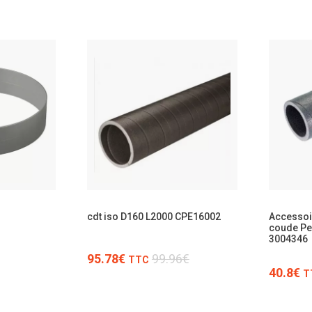
TTC
cdt iso D160 L2000 CPE16002
Accesso
coude P
3004346
95.78€
99.96€
TTC
40.8€
T