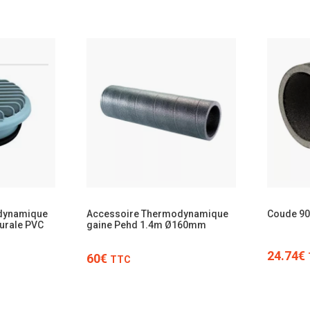
TTC
dynamique
Accessoire Thermodynamique
Coude 90
murale PVC
gaine Pehd 1.4m Ø160mm
24.74€
60€
TTC