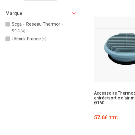
Marque
Scga - Reseau Thermor -
914
(4)
Ubbink France
(6)
Accessoire Thermo
entrée/sortie d'air 
Ø160
57.6€
TTC