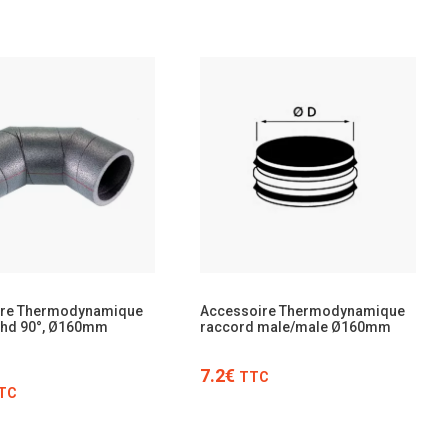
TTC
TTC
ire Thermodynamique
Accessoire Thermodynamique
ehd 90°, Ø160mm
raccord male/male Ø160mm
7.2€
TTC
TC