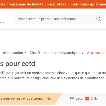
tre programme de fidélité pour professionnels
louis-spriet.m
its
- climatisation
Chauffe-eau thermodynamiques
Accessoires 
s pour cetd
 allié pour garantir un confort optimal chez vous, quelle que soit l
res aux radiateurs design, ainsi que des systèmes de climatisation e
ont à choisir les équipements adaptés à votre espace et à votre bud
e pour connaitre les disponibilités
Liste
Grille