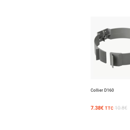
Collier D160
7.38€
10.8€
TTC