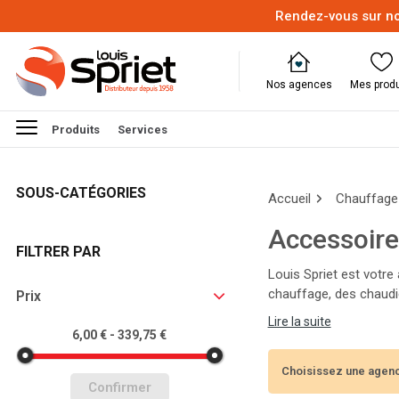
Rendez-vous sur no
Nos agences
Mes produ
Produits
Services
SOUS-CATÉGORIES
Accueil
Chauffage 
Accessoire
FILTRER PAR
Louis Spriet est votre
chauffage, des chaudiè
Prix
Nos experts vous aider
Lire la suite
l'année !
6,00 € - 339,75 €
Choisissez une agenc
Confirmer