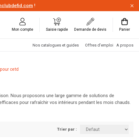
onclubdefid.com
!
Mon compte
Saisie rapide
Demande de devis
Panier
Nos catalogues et guides
Offres d'emploi
A propos
pour cetd
a saison. Nous proposons une large gamme de solutions de
fficaces pour rafraîchir vos intérieurs pendant les mois chauds.
get. Visitez Louis Spriet et préparez votre maison pour toute
Trier par :