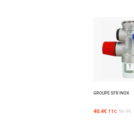
GROUPE SFR INOX
40.4€
56.9€
TTC