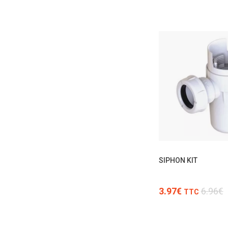
SIPHON KIT
3.97€
6.96€
TTC