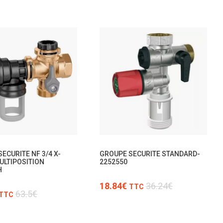
TTC
TTC
/PCE
ECURITE NF 3/4 X-
GROUPE SECURITE STANDARD-
ULTIPOSITION
2252550
H
18.84€
36.24€
TTC
63.5€
TTC