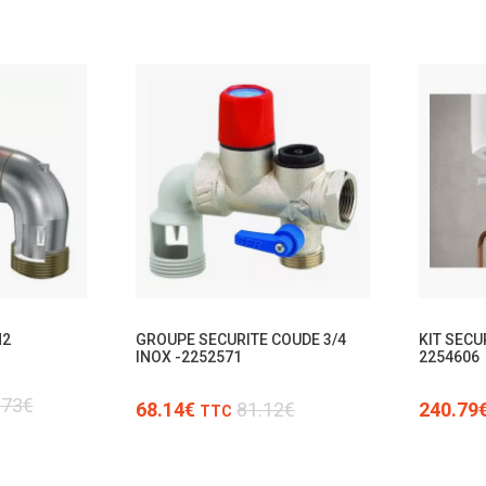
TTC
M2
GROUPE SECURITE COUDE 3/4
KIT SECU
INOX -2252571
2254606
.73€
68.14€
81.12€
240.79
TTC