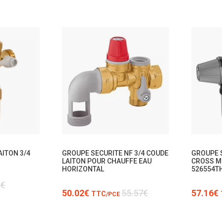
TTC
ITON 3/4
GROUPE SECURITE NF 3/4 COUDE
GROUPE S
LAITON POUR CHAUFFE EAU
CROSS M
HORIZONTAL
526554T
6€
50.02€
55.57€
57.16€
TTC
/PCE