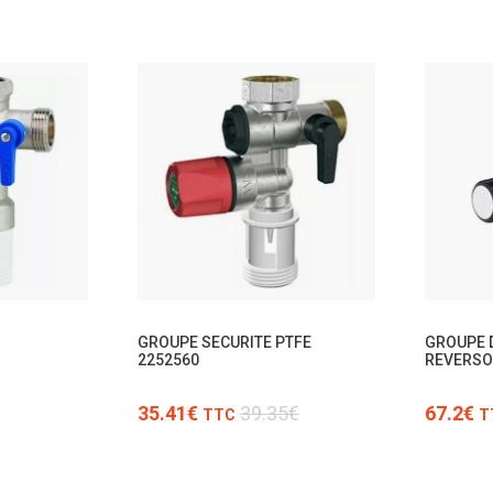
TTC
GROUPE SECURITE PTFE
GROUPE 
2252560
REVERS
35.41€
39.35€
67.2€
TTC
T