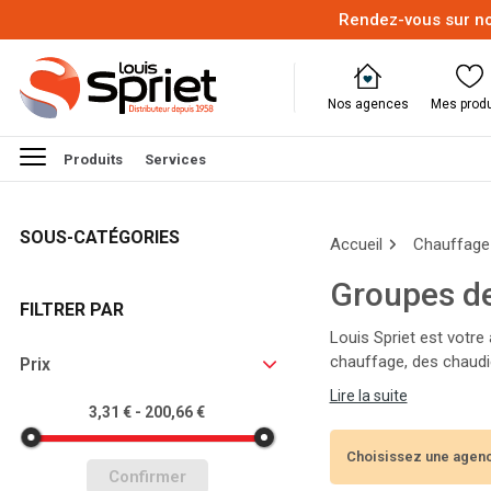
Rendez-vous sur no
Nos agences
Mes produ
Produits
Services
SOUS-CATÉGORIES
Accueil
Chauffage 
Groupes de
FILTRER PAR
Louis Spriet est votre
chauffage, des chaudiè
Prix
Nos experts vous aider
Lire la suite
l'année !
3,31 € - 200,66 €
Choisissez une agenc
Confirmer