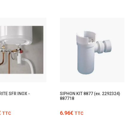
TTC
TTC
RITE SFR INOX -
SIPHON KIT 8877 (ex. 2292324)
887718
€
6.96€
TTC
TTC