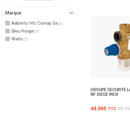
Marque
Aalberts Hfc Comap Sa
(3)
Bleu Rouge
(3)
Watts
(7)
GROUPE SECURITE LA
NF SIEGE INOX
44.06€
48.9
TTC