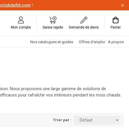
onclubdefid.com
!
Mon compte
Saisie rapide
Demande de devis
Panier
Nos catalogues et guides
Offres d'emploi
A propos
a saison. Nous proposons une large gamme de solutions de
fficaces pour rafraîchir vos intérieurs pendant les mois chauds.
get. Visitez Louis Spriet et préparez votre maison pour toute
Trier par :