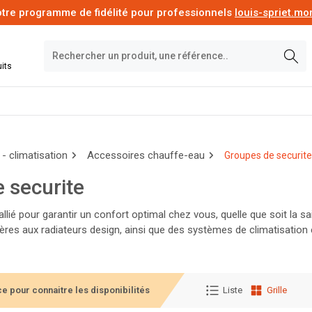
tre programme de fidélité pour professionnels
louis-spriet.m
its
- climatisation
Accessoires chauffe-eau
Groupes de securite
 securite
 allié pour garantir un confort optimal chez vous, quelle que soit l
res aux radiateurs design, ainsi que des systèmes de climatisation e
ont à choisir les équipements adaptés à votre espace et à votre bud
e pour connaitre les disponibilités
Liste
Grille