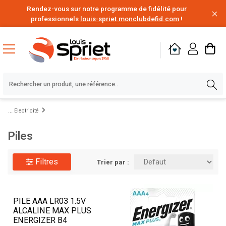
Rendez-vous sur notre programme de fidélité pour
professionnels
louis-spriet.monclubdefid.com
!
Electricité
Piles
Filtres
Trier par :
PILE AAA LR03 1.5V
ALCALINE MAX PLUS
ENERGIZER B4