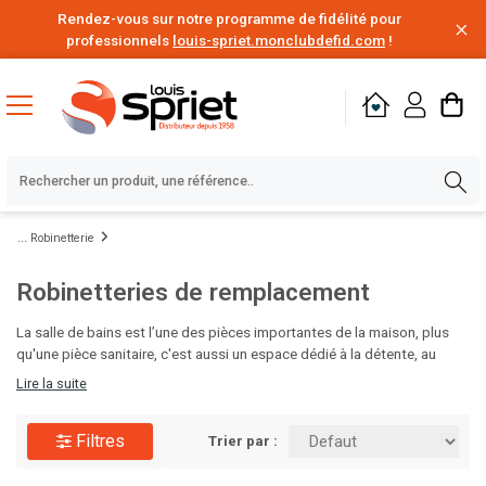
Rendez-vous sur notre programme de fidélité pour
professionnels
louis-spriet.monclubdefid.com
!
Robinetterie
Robinetteries de remplacement
La salle de bains est l’une des pièces importantes de la maison, plus
qu'une pièce sanitaire, c'est aussi un espace dédié à la détente, au
bien-être et à la relaxation. Vous pouvez réaliser le projet de vos rêves
Lire la suite
et créer la salle de bains de vos envies. . Choisissez vos produits, parmi
notre large choix de meubles de salle de bains, douches, lavabos.
Filtres
Trier par :