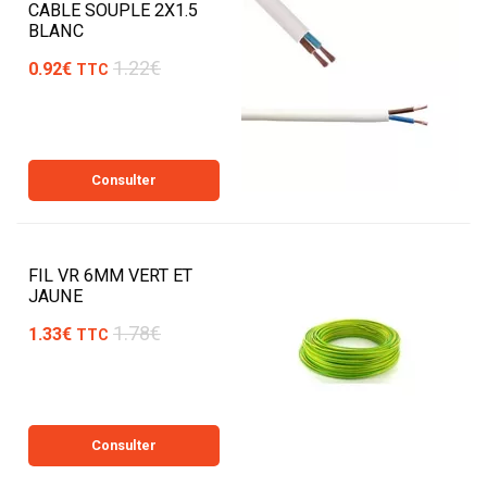
CABLE SOUPLE 2X1.5
BLANC
1.22€
0.92€
TTC
Consulter
FIL VR 6MM VERT ET
JAUNE
1.78€
1.33€
TTC
Consulter