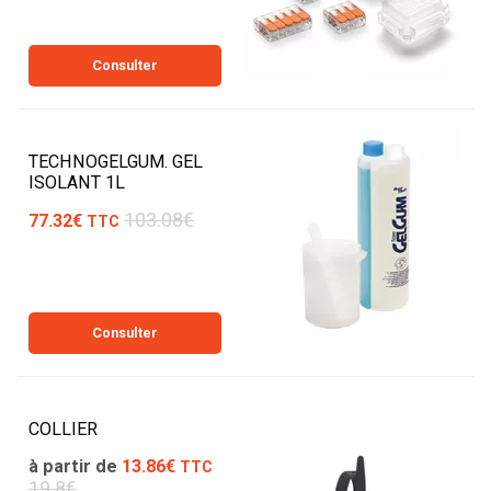
Consulter
TECHNOGELGUM. GEL
ISOLANT 1L
103.08€
77.32€
TTC
Consulter
COLLIER
à partir de
13.86€
TTC
19.8€