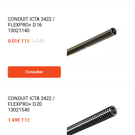
CONDUIT ICTA 3422 /
FLEXPRO+ D.16
13021140
1.34€
0.01€
TTC
Consulter
CONDUIT ICTA 3422 /
FLEXPRO+ D.20
13021540
1.49€
TTC