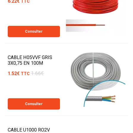
6.22€
TTC
Consulter
CABLE H05VVF GRIS
3X0,75 EN 100M
1.66€
1.52€
TTC
Consulter
CABLE U1000 RO2V