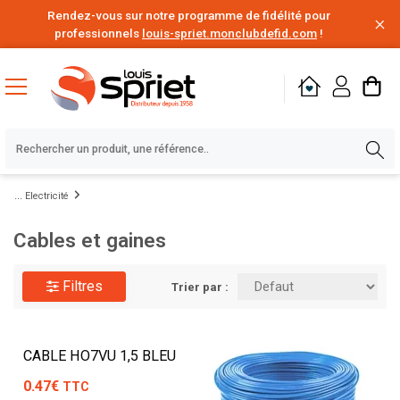
Rendez-vous sur notre programme de fidélité pour
professionnels
louis-spriet.monclubdefid.com
!
Electricité
Cables et gaines
Filtres
Trier par :
CABLE HO7VU 1,5 BLEU
0.47€
TTC