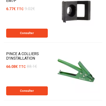
EM7P
9.02€
6.77€
TTC
Consulter
PINCE A COLLIERS
D'INSTALLATION
88.1€
66.08€
TTC
Consulter