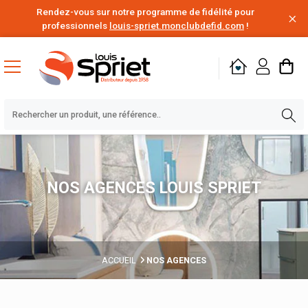
Rendez-vous sur notre programme de fidélité pour
professionnels
louis-spriet.monclubdefid.com
!
NOS AGENCES LOUIS SPRIET
ACCUEIL
NOS AGENCES