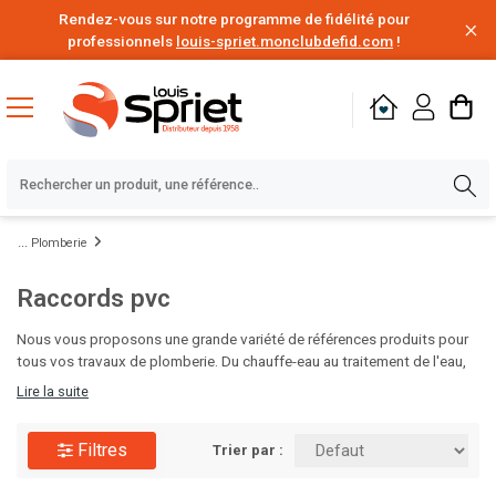
Rendez-vous sur notre programme de fidélité pour
professionnels
louis-spriet.monclubdefid.com
!
Plomberie
Raccords pvc
Nous vous proposons une grande variété de références produits pour
tous vos travaux de plomberie. Du chauffe-eau au traitement de l'eau,
en passant par le poste à souder, les solutions d'étanchéité,
Lire la suite
d'évacuation des eaux ou encore l'alimentation en eau, vous disposez
de tout le nécessaire pour vos chantiers de rénovation ou de
Filtres
construction. Des milliers de produits de plomberie de grandes
Trier par :
marques disponibles au meilleur prix, à portée de clic. C'est le moment
d'en profiter.