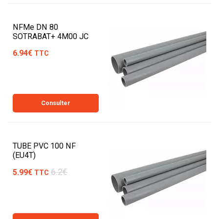
NFMe DN 80
SOTRABAT+ 4M00 JC
6.94€
TTC
Consulter
TUBE PVC 100 NF
(EU4T)
6.2€
5.99€
TTC