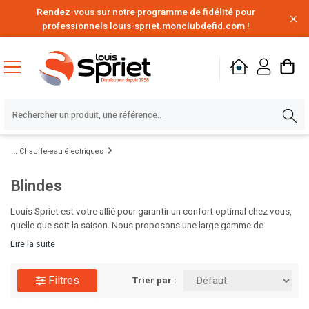
Rendez-vous sur notre programme de fidélité pour
professionnels
louis-spriet.monclubdefid.com
!
Chauffe-eau électriques
Blindes
Louis Spriet est votre allié pour garantir un confort optimal chez vous,
quelle que soit la saison. Nous proposons une large gamme de
solutions de chauffage, des chaudières aux radiateurs design, ainsi que
Lire la suite
des systèmes de climatisation efficaces pour rafraîchir vos intérieurs
pendant les mois chauds. Nos experts vous aideront à choisir les
Filtres
équipements adaptés à votre espace et à votre budget. Visitez Louis
Trier par :
Spriet et préparez votre maison pour toute l'année !