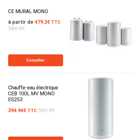
CE MURAL MONO
à partir de
479.3€
TTC
586.8€
Consulter
Chauffe-eau électrique
CEB 100L MV MONO
ES253
580.8€
394.94€
TTC