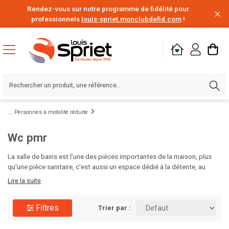
Rendez-vous sur notre programme de fidélité pour
professionnels
louis-spriet.monclubdefid.com
!
Personnes à mobilité réduite
Wc pmr
La salle de bains est l’une des pièces importantes de la maison, plus
qu'une pièce sanitaire, c'est aussi un espace dédié à la détente, au
bien-être et à la relaxation. Vous pouvez réaliser le projet de vos rêves
Lire la suite
et créer la salle de bains de vos envies. . Choisissez vos produits, parmi
notre large choix de meubles de salle de bains, douches, lavabos.
Filtres
Trier par :