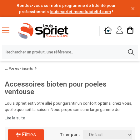
Rendez-vous sur notre programme de fidélité pour
professionnels
louis-spriet.monclubdefid.com
!
Poeles - inserts
Accessoires bioten pour poeles
ventouse
Louis Spriet est votre allié pour garantir un confort optimal chez vous,
quelle que soit la saison. Nous proposons une large gamme de
solutions de chauffage, des chaudières aux radiateurs design, ainsi que
Lire la suite
des systèmes de climatisation efficaces pour rafraîchir vos intérieurs
pendant les mois chauds. Nos experts vous aideront à choisir les
Filtres
équipements adaptés à votre espace et à votre budget. Visitez Louis
Trier par :