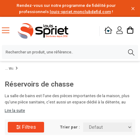
Rendez-vous sur notre programme de fidélité pour
professionnels
louis-spriet.monclubdefid.com
!
Wc
Réservoirs de chasse
La salle de bains est l’une des pièces importantes de la maison, plus
qu'une pièce sanitaire, c'est aussi un espace dédié à la détente, au
bien-être et à la relaxation. Vous pouvez réaliser le projet de vos rêves
Lire la suite
et créer la salle de bains de vos envies. . Choisissez vos produits, parmi
notre large choix de meubles de salle de bains, douches, lavabos.
Filtres
Trier par :