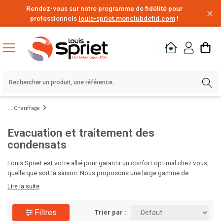
Rendez-vous sur notre programme de fidélité pour
professionnels
louis-spriet.monclubdefid.com
!
Chauffage
Evacuation et traitement des
condensats
Louis Spriet est votre allié pour garantir un confort optimal chez vous,
quelle que soit la saison. Nous proposons une large gamme de
solutions de chauffage, des chaudières aux radiateurs design, ainsi que
Lire la suite
des systèmes de climatisation efficaces pour rafraîchir vos intérieurs
pendant les mois chauds. Nos experts vous aideront à choisir les
Filtres
équipements adaptés à votre espace et à votre budget. Visitez Louis
Trier par :