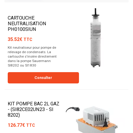
Spriet et préparez votre maison pour toute l'année !
CARTOUCHE
NEUTRALISATION
PH0100SIUN
35.52€
TTC
Kit neutraliseur pour pompe de
relevage de condensats. La
cartouche s'insère directement
dans la pompe Sauermann
SI8202 ou SI1830
Consulter
KIT POMPE BAC 2L GAZ
- (SI82CE02UN23 - SI
8202)
126.77€
TTC