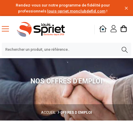
Rendez-vous sur notre programme de fidélité pour
professionnels
louis-spriet.monclubdefid.com
!
NOS OFFRES D'EMPLOI
ACCUEIL
OFFRES D EMPLOI