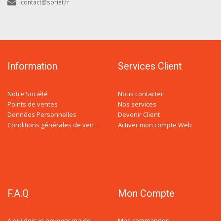
contact@spriet.fr
Information
Services Client
Notre Société
Nous contacter
Points de ventes
Nos services
Données Personnelles
Devenir Client
Activer mon compte Web
Conditions générales de ventes
F.A.Q
Mon Compte
Mes commandes
A qui dois-je envoyer ma demande de devis ?