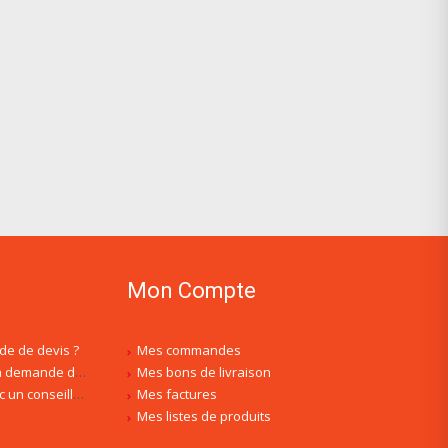
Mon Compte
de de devis ?
Mes commandes
is, est-ce normal ?
Mes bons de livraison
ler spécialisé ?
Mes factures
Mes listes de produits