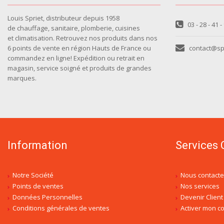
Louis Spriet, distributeur depuis 1958
03 - 28 - 41 -
de chauffage, sanitaire, plomberie, cuisines
et climatisation. Retrouvez nos produits dans nos
6 points de vente en région Hauts de France ou
contact@spr
commandez en ligne! Expédition ou retrait en
magasin, service soigné et produits de grandes
marques.
Information
Services 
Notre Société
Nous contacte
Points de ventes
Nos services
Données Personnelles
Devenir Client
Conditions générales de ventes
Activer mon 