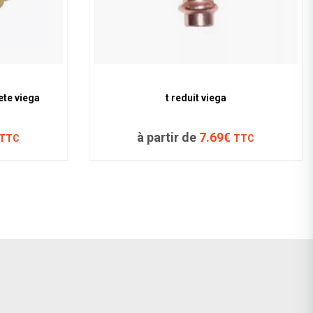
ete viega
t reduit viega
à partir de
7.69€
TTC
TTC