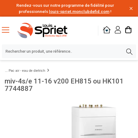
Rendez-vous sur notre programme de fidélité pour
professionnels
louis-spriet.monclubdefid.com
!
Pac air - eau de dietrich
miv-4s/e 11-16 v200 EH815 ou HK101
7744887