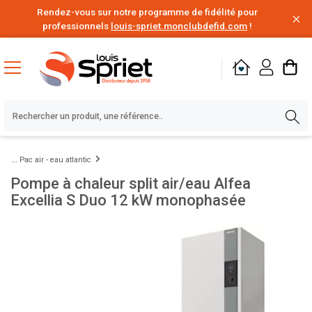
Rendez-vous sur notre programme de fidélité pour
professionnels
louis-spriet.monclubdefid.com
!
Pac air - eau atlantic
Pompe à chaleur split air/eau Alfea
Excellia S Duo 12 kW monophasée