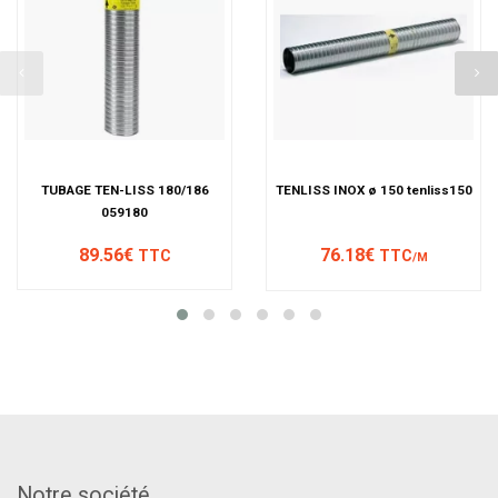
TUBAGE TEN-LISS 180/186
TENLISS INOX ø 150 tenliss150
059180
89.56€
76.18€
TTC
TTC
/M
Notre société