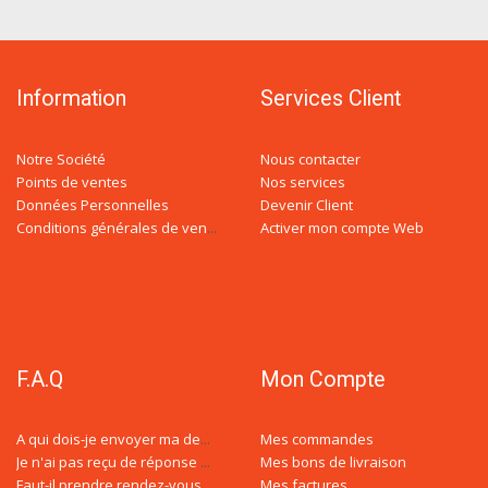
Information
Services Client
Notre Société
Nous contacter
Points de ventes
Nos services
Données Personnelles
Devenir Client
Activer mon compte Web
Conditions générales de ventes
F.A.Q
Mon Compte
Mes commandes
A qui dois-je envoyer ma demande de devis ?
Mes bons de livraison
Je n'ai pas reçu de réponse à ma demande de devis, est-ce normal ?
Mes factures
Faut-il prendre rendez-vous avec un conseiller spécialisé ?