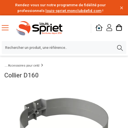
Rendez-vous sur notre programme de fidélité pour
professionnels
louis-spriet.monclubdefid.com
!
Accessoires pour cetd
Collier D160