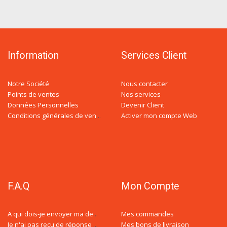
Information
Services Client
Notre Société
Nous contacter
Points de ventes
Nos services
Données Personnelles
Devenir Client
Activer mon compte Web
Conditions générales de ventes
F.A.Q
Mon Compte
Mes commandes
A qui dois-je envoyer ma demande de devis ?
Mes bons de livraison
Je n'ai pas reçu de réponse à ma demande de devis, est-ce normal ?