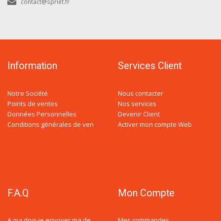
contact@spriet.fr
Information
Services Client
Notre Société
Nous contacter
Points de ventes
Nos services
Données Personnelles
Devenir Client
Activer mon compte Web
Conditions générales de ventes
F.A.Q
Mon Compte
Mes commandes
A qui dois-je envoyer ma demande de devis ?