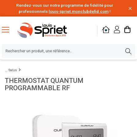
Rendez-vous sur notre programme de fidélité pour
professionnels
louis-spriet.monclubdefid.com
!
Salus
THERMOSTAT QUANTUM
PROGRAMMABLE RF