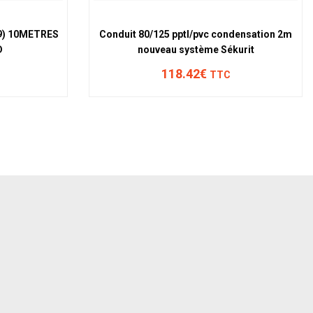
9) 10METRES
Conduit 80/125 pptl/pvc condensation 2m
D
nouveau système Sékurit
118.42€
TTC