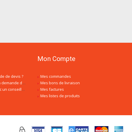
Mon Compte
de de devis ?
Mes commandes
is, est-ce normal ?
Mes bons de livraison
ler spécialisé ?
Mes factures
Mes listes de produits