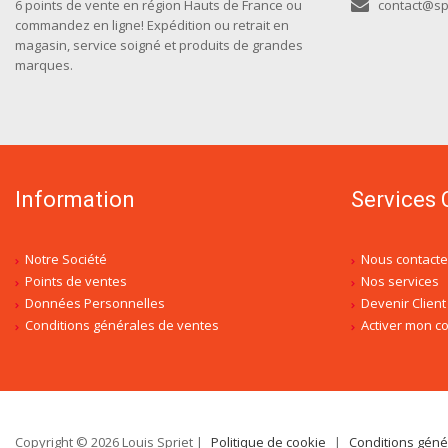
6 points de vente en région Hauts de France ou
contact@spr
commandez en ligne! Expédition ou retrait en
magasin, service soigné et produits de grandes
marques.
Information
Services 
Notre Société
Nous contacte
Points de ventes
Nos services
Données Personnelles
Devenir Client
Conditions générales de ventes
Activer mon 
Copyright © 2026 Louis Spriet |
Politique de cookie
|
Conditions géné