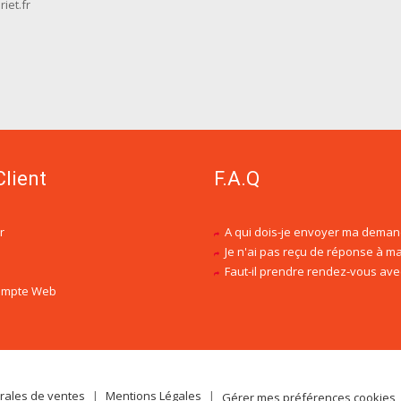
iet.fr
Client
F.A.Q
r
A qui dois-je envoyer ma deman
Je n'ai pas reçu de réponse à ma demande de dev
Faut-il prendre rendez-vous avec un conseil
compte Web
rales de ventes
|
Mentions Légales
|
Gérer mes préférences cookies