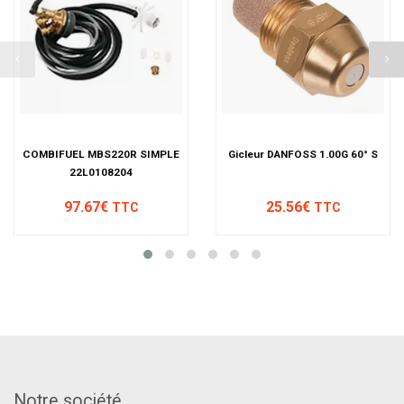
COMBIFUEL MBS220R SIMPLE
Gicleur DANFOSS 1.00G 60° S
22L0108204
97.67€
25.56€
TTC
TTC
Notre société