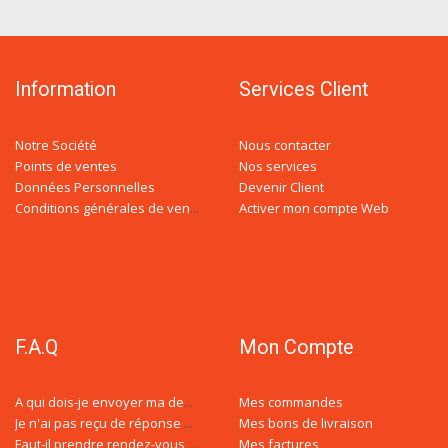
Information
Services Client
Notre Société
Nous contacter
Points de ventes
Nos services
Données Personnelles
Devenir Client
Activer mon compte Web
Conditions générales de ventes
F.A.Q
Mon Compte
Mes commandes
A qui dois-je envoyer ma demande de devis ?
Mes bons de livraison
Je n'ai pas reçu de réponse à ma demande de devis, est-ce normal ?
Mes factures
Faut-il prendre rendez-vous avec un conseiller spécialisé ?