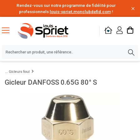
Rendez-vous sur notre programme de fidélité pour
professionnels
louis-spriet.monclubdefid.com
!
Gicleurs fioul
Gicleur DANFOSS 0.65G 80° S