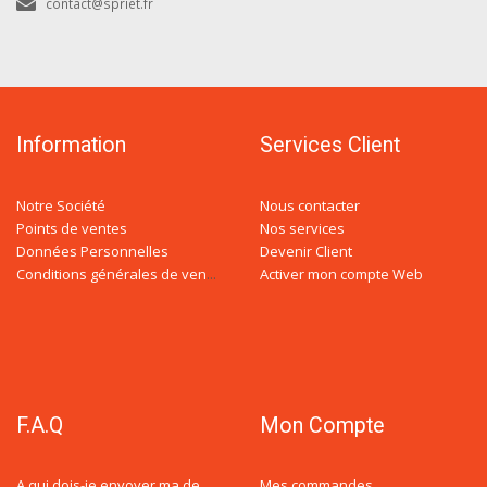
contact@spriet.fr
Information
Services Client
Notre Société
Nous contacter
Points de ventes
Nos services
Données Personnelles
Devenir Client
Activer mon compte Web
Conditions générales de ventes
F.A.Q
Mon Compte
Mes commandes
A qui dois-je envoyer ma demande de devis ?