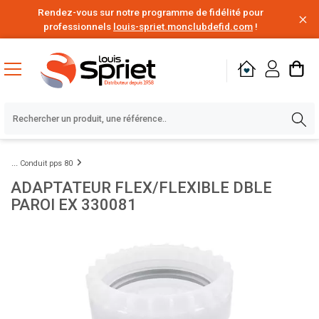
Rendez-vous sur notre programme de fidélité pour
professionnels
louis-spriet.monclubdefid.com
!
Conduit pps 80
ADAPTATEUR FLEX/FLEXIBLE DBLE
PAROI EX 330081