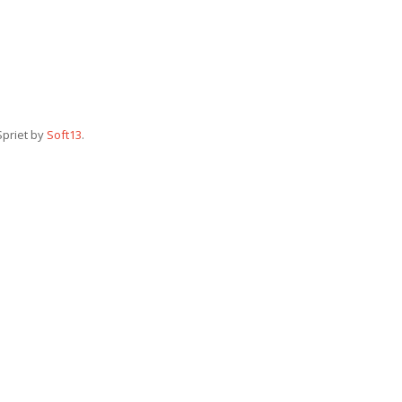
Spriet by
Soft13
.