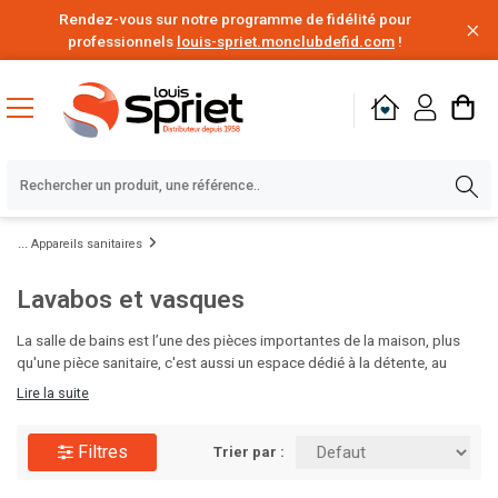
Rendez-vous sur notre programme de fidélité pour
professionnels
louis-spriet.monclubdefid.com
!
Appareils sanitaires
Lavabos et vasques
La salle de bains est l’une des pièces importantes de la maison, plus
qu'une pièce sanitaire, c'est aussi un espace dédié à la détente, au
bien-être et à la relaxation. Vous pouvez réaliser le projet de vos rêves
Lire la suite
et créer la salle de bains de vos envies. . Choisissez vos produits, parmi
notre large choix de meubles de salle de bains, douches, lavabos.
Filtres
Trier par :