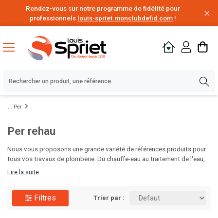
Rendez-vous sur notre programme de fidélité pour
professionnels
louis-spriet.monclubdefid.com
!
Per
Per rehau
Nous vous proposons une grande variété de références produits pour
tous vos travaux de plomberie. Du chauffe-eau au traitement de l'eau,
en passant par le poste à souder, les solutions d'étanchéité,
Lire la suite
d'évacuation des eaux ou encore l'alimentation en eau, vous disposez
de tout le nécessaire pour vos chantiers de rénovation ou de
Filtres
construction. Des milliers de produits de plomberie de grandes
Trier par :
marques disponibles au meilleur prix, à portée de clic. C'est le moment
d'en profiter.