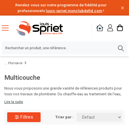
Rendez-vous sur notre programme de fidélité pour
professionnels
louis-spriet.monclubdefid.com
!
Plomberie
Multicouche
Nous vous proposons une grande variété de références produits pour
tous vos travaux de plomberie. Du chauffe-eau au traitement de l'eau,
en passant par le poste à souder, les solutions d'étanchéité,
Lire la suite
d'évacuation des eaux ou encore l'alimentation en eau, vous disposez
de tout le nécessaire pour vos chantiers de rénovation ou de
Filtres
construction. Des milliers de produits de plomberie de grandes
Trier par :
marques disponibles au meilleur prix, à portée de clic. C'est le moment
d'en profiter.