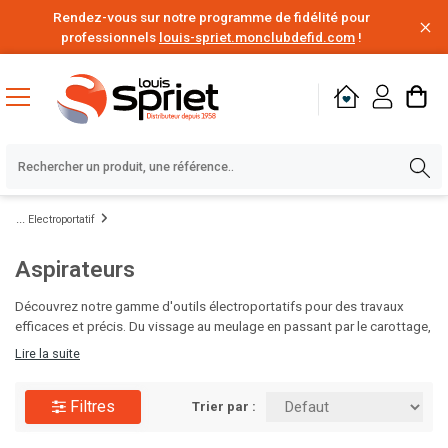
Rendez-vous sur notre programme de fidélité pour
professionnels
louis-spriet.monclubdefid.com
!
Electroportatif
Aspirateurs
Découvrez notre gamme d'outils électroportatifs pour des travaux
efficaces et précis. Du vissage au meulage en passant par le carottage,
trouvez l'outil idéal pour chaque tâche. Optez pour des packs
Lire la suite
Milwaukee complets ou des outils multifonctions polyvalents. Avec
nos niveaux laser et éclairages de chantier, réalisez vos projets en
Filtres
toute simplicité. Trouvez également des aspirateurs performants pour
Trier par :
un chantier propre et sécurisé.