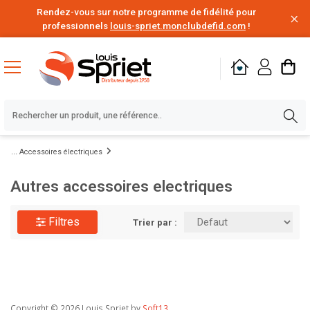
Rendez-vous sur notre programme de fidélité pour
professionnels
louis-spriet.monclubdefid.com
!
Accessoires électriques
Autres accessoires electriques
Filtres
Trier par :
Copyright
© 2026 Louis Spriet by
Soft13
.