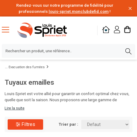
Rendez-vous sur notre programme de fidélité pour
professionnels
louis-spriet.monclubdefid.com
!
Evacuation des fumées
Tuyaux emailles
Louis Spriet est votre allié pour garantir un confort optimal chez vous,
quelle que soit la saison. Nous proposons une large gamme de
solutions de chauffage, des chaudières aux radiateurs design, ainsi que
Lire la suite
des systèmes de climatisation efficaces pour rafraîchir vos intérieurs
pendant les mois chauds. Nos experts vous aideront à choisir les
Filtres
équipements adaptés à votre espace et à votre budget. Visitez Louis
Trier par :
Spriet et préparez votre maison pour toute l'année !