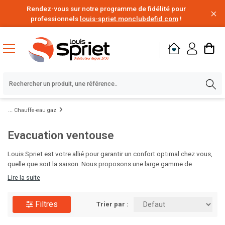
Rendez-vous sur notre programme de fidélité pour
professionnels
louis-spriet.monclubdefid.com
!
Chauffe-eau gaz
Evacuation ventouse
Louis Spriet est votre allié pour garantir un confort optimal chez vous,
quelle que soit la saison. Nous proposons une large gamme de
solutions de chauffage, des chaudières aux radiateurs design, ainsi que
Lire la suite
des systèmes de climatisation efficaces pour rafraîchir vos intérieurs
pendant les mois chauds. Nos experts vous aideront à choisir les
Filtres
équipements adaptés à votre espace et à votre budget. Visitez Louis
Trier par :
Spriet et préparez votre maison pour toute l'année !