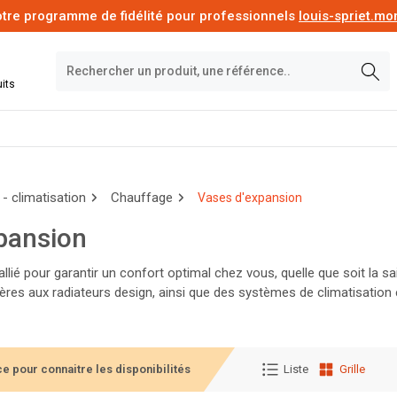
tre programme de fidélité pour professionnels
louis-spriet.m
its
- climatisation
Chauffage
Vases d'expansion
pansion
 allié pour garantir un confort optimal chez vous, quelle que soit l
res aux radiateurs design, ainsi que des systèmes de climatisation e
ont à choisir les équipements adaptés à votre espace et à votre bud
e pour connaitre les disponibilités
Liste
Grille