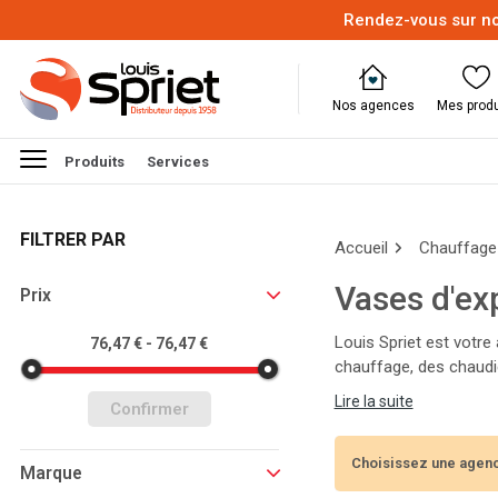
Rendez-vous sur no
Nos agences
Mes produ
Produits
Services
FILTRER PAR
Accueil
Chauffage 
Vases d'ex
Prix
Louis Spriet est votre
76,47 € - 76,47 €
chauffage, des chaudiè
Nos experts vous aider
Lire la suite
Confirmer
l'année !
Choisissez une agenc
Marque