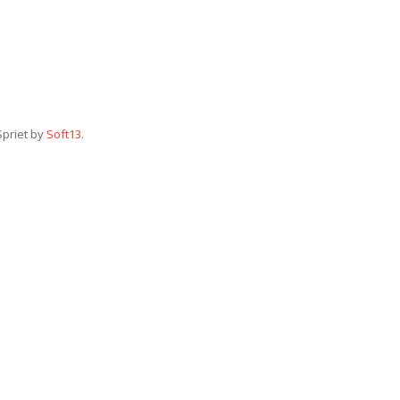
Spriet by
Soft13
.