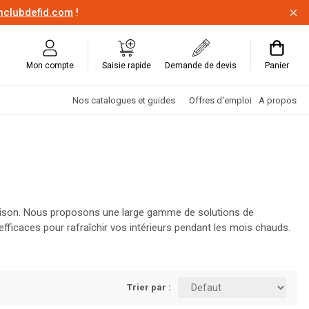
onclubdefid.com
!
Mon compte
Saisie rapide
Demande de devis
Panier
Nos catalogues et guides
Offres d'emploi
A propos
a saison. Nous proposons une large gamme de solutions de
fficaces pour rafraîchir vos intérieurs pendant les mois chauds.
get. Visitez Louis Spriet et préparez votre maison pour toute
Trier par :