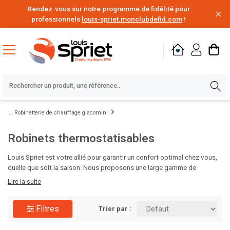
Rendez-vous sur notre programme de fidélité pour
professionnels
louis-spriet.monclubdefid.com
!
Robinetterie de chauffage giacomini
Robinets thermostatisables
Louis Spriet est votre allié pour garantir un confort optimal chez vous,
quelle que soit la saison. Nous proposons une large gamme de
solutions de chauffage, des chaudières aux radiateurs design, ainsi que
Lire la suite
des systèmes de climatisation efficaces pour rafraîchir vos intérieurs
pendant les mois chauds. Nos experts vous aideront à choisir les
Filtres
équipements adaptés à votre espace et à votre budget. Visitez Louis
Trier par :
Spriet et préparez votre maison pour toute l'année !