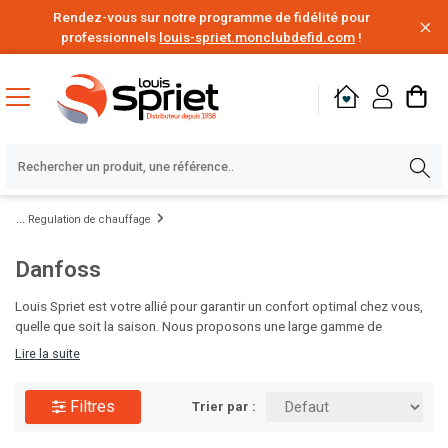
Rendez-vous sur notre programme de fidélité pour
professionnels
louis-spriet.monclubdefid.com
!
Regulation de chauffage
Danfoss
Louis Spriet est votre allié pour garantir un confort optimal chez vous,
quelle que soit la saison. Nous proposons une large gamme de
solutions de chauffage, des chaudières aux radiateurs design, ainsi que
Lire la suite
des systèmes de climatisation efficaces pour rafraîchir vos intérieurs
pendant les mois chauds. Nos experts vous aideront à choisir les
Filtres
équipements adaptés à votre espace et à votre budget. Visitez Louis
Trier par :
Spriet et préparez votre maison pour toute l'année !