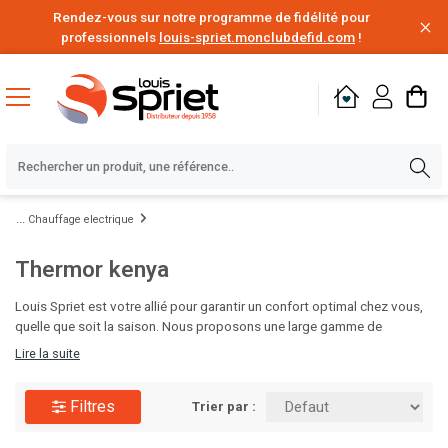
Rendez-vous sur notre programme de fidélité pour
professionnels
louis-spriet.monclubdefid.com
!
Chauffage electrique
Thermor kenya
Louis Spriet est votre allié pour garantir un confort optimal chez vous,
quelle que soit la saison. Nous proposons une large gamme de
solutions de chauffage, des chaudières aux radiateurs design, ainsi que
Lire la suite
des systèmes de climatisation efficaces pour rafraîchir vos intérieurs
pendant les mois chauds. Nos experts vous aideront à choisir les
Filtres
équipements adaptés à votre espace et à votre budget. Visitez Louis
Trier par :
Spriet et préparez votre maison pour toute l'année !