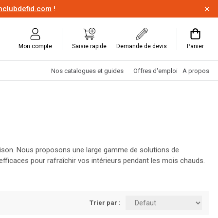
onclubdefid.com
!
Mon compte
Saisie rapide
Demande de devis
Panier
Nos catalogues et guides
Offres d'emploi
A propos
a saison. Nous proposons une large gamme de solutions de
fficaces pour rafraîchir vos intérieurs pendant les mois chauds.
get. Visitez Louis Spriet et préparez votre maison pour toute
Trier par :