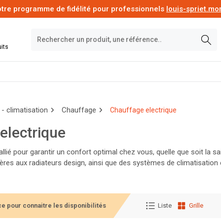
tre programme de fidélité pour professionnels
louis-spriet.m
its
- climatisation
Chauffage
Chauffage electrique
electrique
 allié pour garantir un confort optimal chez vous, quelle que soit l
res aux radiateurs design, ainsi que des systèmes de climatisation e
ont à choisir les équipements adaptés à votre espace et à votre bud
e pour connaitre les disponibilités
Liste
Grille