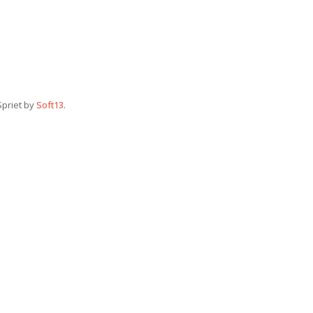
Spriet by
Soft13
.