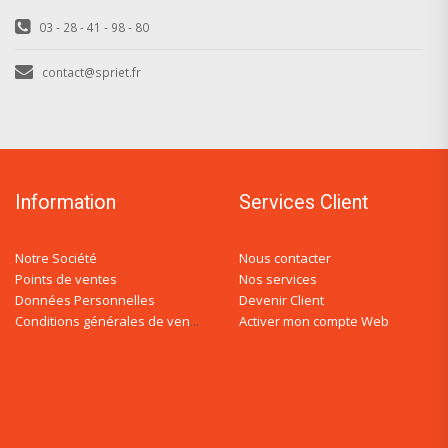
03 - 28 - 41 - 98 - 80
contact@spriet.fr
Information
Services Client
Notre Société
Nous contacter
Points de ventes
Nos services
Données Personnelles
Devenir Client
Activer mon compte Web
Conditions générales de ventes