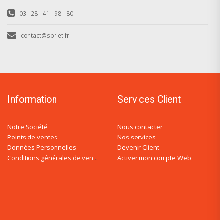
03 - 28 - 41 - 98 - 80
contact@spriet.fr
Information
Services Client
Notre Société
Nous contacter
Points de ventes
Nos services
Données Personnelles
Devenir Client
Activer mon compte Web
Conditions générales de ventes