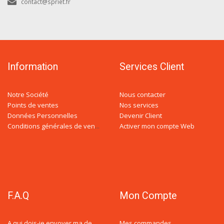
contact@spriet.fr
Information
Services Client
Notre Société
Nous contacter
Points de ventes
Nos services
Données Personnelles
Devenir Client
Activer mon compte Web
Conditions générales de ventes
F.A.Q
Mon Compte
Mes commandes
A qui dois-je envoyer ma demande de devis ?