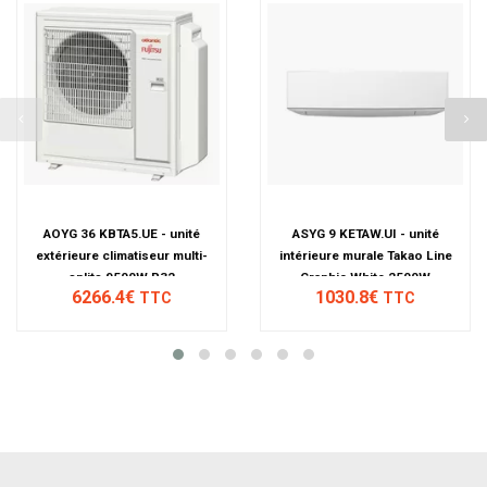
AOYG 36 KBTA5.UE - unité
ASYG 9 KETAW.UI - unité
extérieure climatiseur multi-
intérieure murale Takao Line
splits 9500W R32
Graphic White 2500W
6266.4€
1030.8€
TTC
TTC