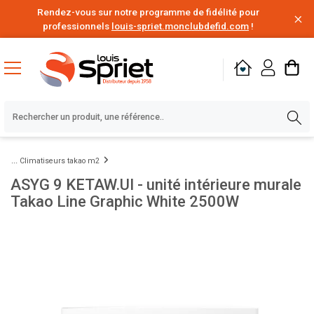
Rendez-vous sur notre programme de fidélité pour
professionnels
louis-spriet.monclubdefid.com
!
Climatiseurs takao m2
ASYG 9 KETAW.UI - unité intérieure murale
Takao Line Graphic White 2500W