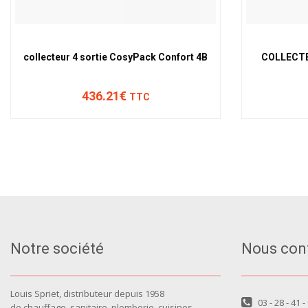
collecteur 4 sortie CosyPack Confort 4B
COLLECT
436.21€
TTC
Notre société
Nous con
Louis Spriet, distributeur depuis 1958
03 - 28 - 41 -
de chauffage, sanitaire, plomberie, cuisines