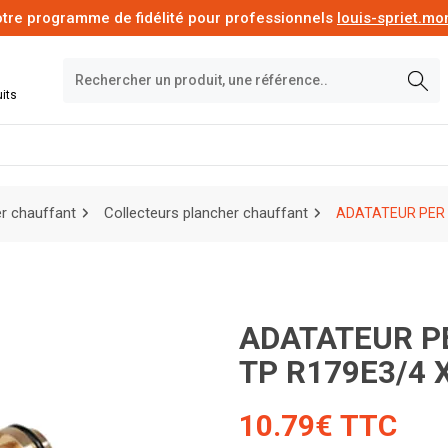
tre programme de fidélité pour professionnels
louis-spriet.m
its
r chauffant
Collecteurs plancher chauffant
ADATATEUR PER 3
ADATATEUR PER 3/4EUROCONE -16X1,5 CR
TP R179E3/4 X
10.79€ TTC