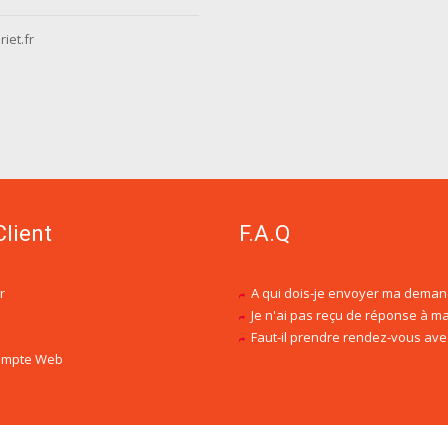
iet.fr
Client
F.A.Q
r
A qui dois-je envoyer ma deman
Je n'ai pas reçu de réponse à ma demande de dev
Faut-il prendre rendez-vous avec un conseil
compte Web