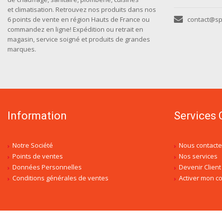
et climatisation. Retrouvez nos produits dans nos
6 points de vente en région Hauts de France ou
contact@spr
commandez en ligne! Expédition ou retrait en
magasin, service soigné et produits de grandes
marques.
Information
Services 
Notre Société
Nous contacte
Points de ventes
Nos services
Données Personnelles
Devenir Client
Conditions générales de ventes
Activer mon 