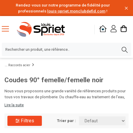
Rendez-vous sur notre programme de fidélité pour
professionnels
louis-spriet.monclubdefid.com
!
Raccords acier
Coudes 90° femelle/femelle noir
Nous vous proposons une grande variété de références produits pour
tous vos travaux de plomberie. Du chauffe-eau au traitement de l'eau,
en passant par le poste à souder, les solutions d'étanchéité,
Lire la suite
d'évacuation des eaux ou encore l'alimentation en eau, vous disposez
de tout le nécessaire pour vos chantiers de rénovation ou de
Filtres
construction. Des milliers de produits de plomberie de grandes
Trier par :
marques disponibles au meilleur prix, à portée de clic. C'est le moment
d'en profiter.