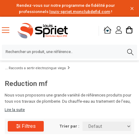
Rendez-vous sur notre programme de fidélité pour
professionnels
louis-spriet.monclubdefid.com
!
Raccords a sertir electrozingue viega
Reduction mf
Nous vous proposons une grande variété de références produits pour
tous vos travaux de plomberie. Du chauffe-eau au traitement de l'eau,
en passant par le poste à souder, les solutions d'étanchéité,
Lire la suite
d'évacuation des eaux ou encore l'alimentation en eau, vous disposez
de tout le nécessaire pour vos chantiers de rénovation ou de
Filtres
construction. Des milliers de produits de plomberie de grandes
Trier par :
marques disponibles au meilleur prix, à portée de clic. C'est le moment
d'en profiter.